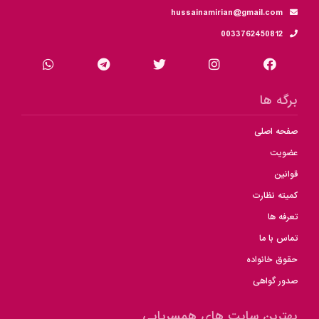
hussainamirian@gmail.com
0033762450812
برگه ها
صفحه اصلی
عضویت
قوانین
کمیته نظارت
تعرفه ها
تماس با ما
حقوق خانواده
صدور گواهی
بهترین سایت های همسریابی