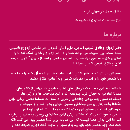
عشق حلال در جهان غرب
مرکز مطالعات استراتژیک هزاره ها
درباره ما
دفتر ازدواج وطلاق شرعی آنلاین، برای آسان نمودن امر مقدس ازدواج تاسیس
شده است. این سایت، می تواند شما را در امر ازدواج وطلاق کمک کند تا با
کمترین هزینه وبدون مراجعه به ا شخص خاصی وفقط از طریق آنلاین صیغه
نکاح وطلاق شرعی شما را اجرا کند.
همچنان می توانید با عضو شدن دراین سایت همسر ایده آل خود را پیدا کنید.
ویا همسر خود را بر اساس مقررات شرعی وبه آسانی طلاق دهید.
با عنایت به این مطلب که درسال های اخیر، میلیون ها مهاجر از کشورهای
عمدتا اسلامی به جهان غرب پیوسته اند و این مهاجرت ها وآوارگی ها،
مشکلات بسیار زیاد روحی وعاطفی را درپی داشته اند. مسلما بخش بزرگی ازاین
تنگناها وفشارهای روحی وعاطفی معلول تنهایی ودور شدن از خویشان
ودوستان است. موسسان این دفتر، تشخیص داده اند که ازدواج، اعم از
دایمی یا موقت می تواند بخش بزرگی ازاین فشارهای روحی وعاطفی را برطرف
کند؛اما این بدان معنا نیست که این سایت برای شما همسر پیدا می کند. بلکه
خود شما باید همسر خود رابیابید و از مدیران سایت فقط اجرای صیغه عقد را