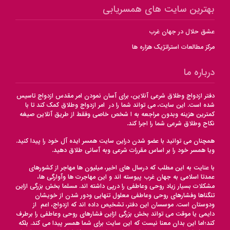
بهترین سایت های همسریابی
عشق حلال در جهان غرب
مرکز مطالعات استراتژیک هزاره ها
درباره ما
دفتر ازدواج وطلاق شرعی آنلاین، برای آسان نمودن امر مقدس ازدواج تاسیس
شده است. این سایت، می تواند شما را در امر ازدواج وطلاق کمک کند تا با
کمترین هزینه وبدون مراجعه به ا شخص خاصی وفقط از طریق آنلاین صیغه
نکاح وطلاق شرعی شما را اجرا کند.
همچنان می توانید با عضو شدن دراین سایت همسر ایده آل خود را پیدا کنید.
ویا همسر خود را بر اساس مقررات شرعی وبه آسانی طلاق دهید.
با عنایت به این مطلب که درسال های اخیر، میلیون ها مهاجر از کشورهای
عمدتا اسلامی به جهان غرب پیوسته اند و این مهاجرت ها وآوارگی ها،
مشکلات بسیار زیاد روحی وعاطفی را درپی داشته اند. مسلما بخش بزرگی ازاین
تنگناها وفشارهای روحی وعاطفی معلول تنهایی ودور شدن از خویشان
ودوستان است. موسسان این دفتر، تشخیص داده اند که ازدواج، اعم از
دایمی یا موقت می تواند بخش بزرگی ازاین فشارهای روحی وعاطفی را برطرف
کند؛اما این بدان معنا نیست که این سایت برای شما همسر پیدا می کند. بلکه