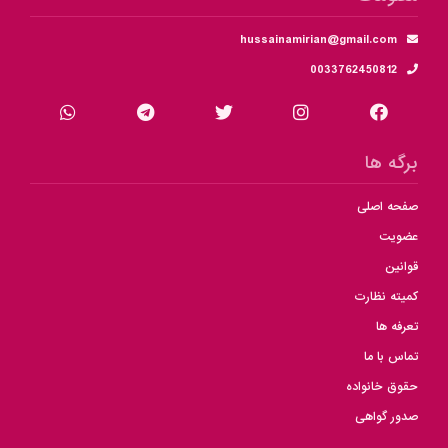
hussainamirian@gmail.com
0033762450812
برگه ها
صفحه اصلی
عضویت
قوانین
کمیته نظارت
تعرفه ها
تماس با ما
حقوق خانواده
صدور گواهی