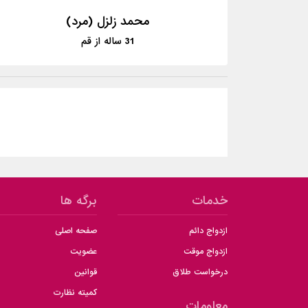
محمد زلزل (مرد)
31
ساله از
قم
خدمات
برگه ها
ازدواج دائم
صفحه اصلی
ازدواج موقت
عضویت
درخواست طلاق
قوانین
کمیته نظارت
معلومات