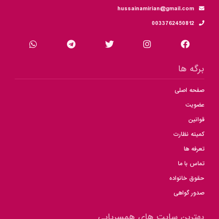
hussainamirian@gmail.com
0033762450812
برگه ها
صفحه اصلی
عضویت
قوانین
کمیته نظارت
تعرفه ها
تماس با ما
حقوق خانواده
صدور گواهی
بهترین سایت های همسریابی