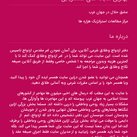
عشق حلال در جهان غرب
مرکز مطالعات استراتژیک هزاره ها
درباره ما
دفتر ازدواج وطلاق شرعی آنلاین، برای آسان نمودن امر مقدس ازدواج تاسیس
شده است. این سایت، می تواند شما را در امر ازدواج وطلاق کمک کند تا با
کمترین هزینه وبدون مراجعه به ا شخص خاصی وفقط از طریق آنلاین صیغه
نکاح وطلاق شرعی شما را اجرا کند.
همچنان می توانید با عضو شدن دراین سایت همسر ایده آل خود را پیدا کنید.
ویا همسر خود را بر اساس مقررات شرعی وبه آسانی طلاق دهید.
با عنایت به این مطلب که درسال های اخیر، میلیون ها مهاجر از کشورهای
عمدتا اسلامی به جهان غرب پیوسته اند و این مهاجرت ها وآوارگی ها،
مشکلات بسیار زیاد روحی وعاطفی را درپی داشته اند. مسلما بخش بزرگی ازاین
تنگناها وفشارهای روحی وعاطفی معلول تنهایی ودور شدن از خویشان
ودوستان است. موسسان این دفتر، تشخیص داده اند که ازدواج، اعم از
دایمی یا موقت می تواند بخش بزرگی ازاین فشارهای روحی وعاطفی را برطرف
کند؛اما این بدان معنا نیست که این سایت برای شما همسر پیدا می کند. بلکه
خود شما باید همسر خود رابیابید و از مدیران سایت فقط اجرای صیغه عقد را