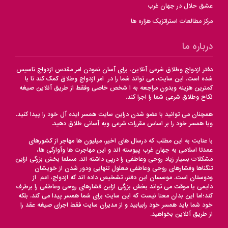
عشق حلال در جهان غرب
مرکز مطالعات استراتژیک هزاره ها
درباره ما
دفتر ازدواج وطلاق شرعی آنلاین، برای آسان نمودن امر مقدس ازدواج تاسیس
شده است. این سایت، می تواند شما را در امر ازدواج وطلاق کمک کند تا با
کمترین هزینه وبدون مراجعه به ا شخص خاصی وفقط از طریق آنلاین صیغه
نکاح وطلاق شرعی شما را اجرا کند.
همچنان می توانید با عضو شدن دراین سایت همسر ایده آل خود را پیدا کنید.
ویا همسر خود را بر اساس مقررات شرعی وبه آسانی طلاق دهید.
با عنایت به این مطلب که درسال های اخیر، میلیون ها مهاجر از کشورهای
عمدتا اسلامی به جهان غرب پیوسته اند و این مهاجرت ها وآوارگی ها،
مشکلات بسیار زیاد روحی وعاطفی را درپی داشته اند. مسلما بخش بزرگی ازاین
تنگناها وفشارهای روحی وعاطفی معلول تنهایی ودور شدن از خویشان
ودوستان است. موسسان این دفتر، تشخیص داده اند که ازدواج، اعم از
دایمی یا موقت می تواند بخش بزرگی ازاین فشارهای روحی وعاطفی را برطرف
کند؛اما این بدان معنا نیست که این سایت برای شما همسر پیدا می کند. بلکه
خود شما باید همسر خود رابیابید و از مدیران سایت فقط اجرای صیغه عقد را
از طریق آنلاین بخواهید.