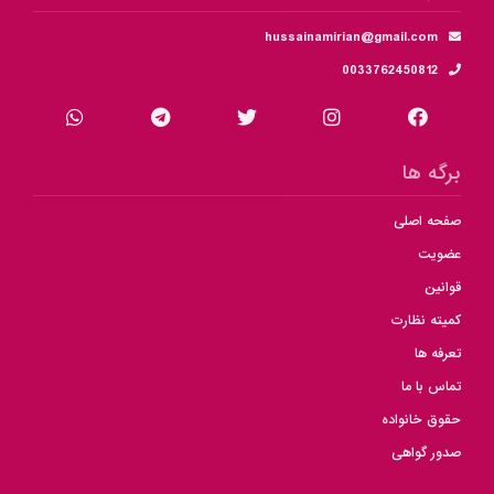
hussainamirian@gmail.com
0033762450812
برگه ها
صفحه اصلی
عضویت
قوانین
کمیته نظارت
تعرفه ها
تماس با ما
حقوق خانواده
صدور گواهی