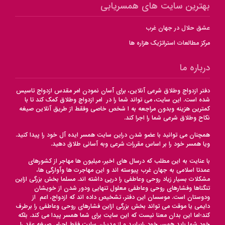
بهترین سایت های همسریابی
عشق حلال در جهان غرب
مرکز مطالعات استراتژیک هزاره ها
درباره ما
دفتر ازدواج وطلاق شرعی آنلاین، برای آسان نمودن امر مقدس ازدواج تاسیس
شده است. این سایت، می تواند شما را در امر ازدواج وطلاق کمک کند تا با
کمترین هزینه وبدون مراجعه به ا شخص خاصی وفقط از طریق آنلاین صیغه
نکاح وطلاق شرعی شما را اجرا کند.
همچنان می توانید با عضو شدن دراین سایت همسر ایده آل خود را پیدا کنید.
ویا همسر خود را بر اساس مقررات شرعی وبه آسانی طلاق دهید.
با عنایت به این مطلب که درسال های اخیر، میلیون ها مهاجر از کشورهای
عمدتا اسلامی به جهان غرب پیوسته اند و این مهاجرت ها وآوارگی ها،
مشکلات بسیار زیاد روحی وعاطفی را درپی داشته اند. مسلما بخش بزرگی ازاین
تنگناها وفشارهای روحی وعاطفی معلول تنهایی ودور شدن از خویشان
ودوستان است. موسسان این دفتر، تشخیص داده اند که ازدواج، اعم از
دایمی یا موقت می تواند بخش بزرگی ازاین فشارهای روحی وعاطفی را برطرف
کند؛اما این بدان معنا نیست که این سایت برای شما همسر پیدا می کند. بلکه
خود شما باید همسر خود رابیابید و از مدیران سایت فقط اجرای صیغه عقد را