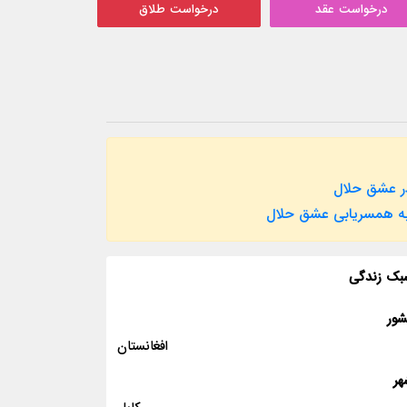
درخواست عقد
درخواست طلاق
ر عشق حلال
به همسریابی عشق حلال
بک زندگی
شور
افغانستان
هر