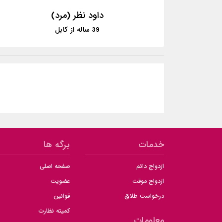
داود نظر (مرد)
39
ساله از
کابل
خدمات
برگه ها
ازدواج دائم
صفحه اصلی
ازدواج موقت
عضویت
درخواست طلاق
قوانین
کمیته نظارت
معلومات