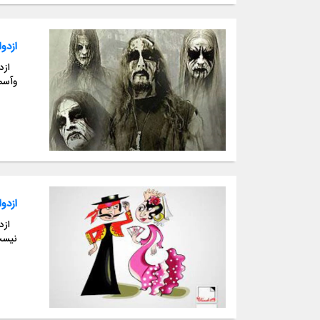
ازدو
وآسما
ازدو
نیست