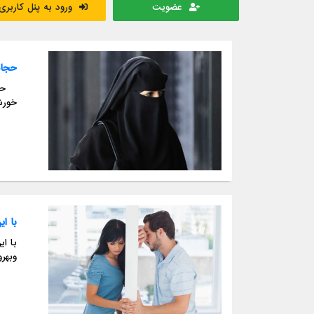
عضویت
ورود به پنل کاربری
حجاب
خورش
با ا
با ا
وبهر