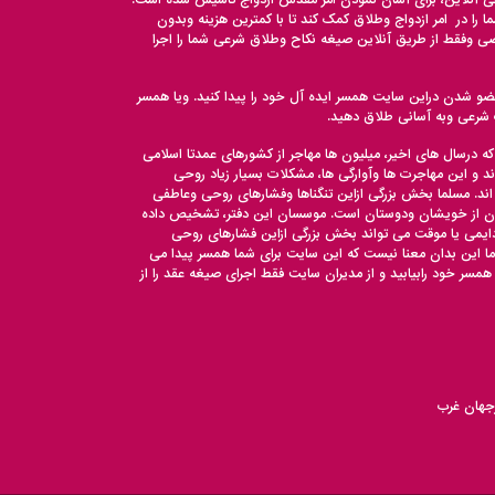
 را در امر ازدواج وطلاق کمک کند تا با کمترین هزینه وبدون
 وفقط از طریق آنلاین صیغه نکاح وطلاق شرعی شما را اجرا
ضو شدن دراین سایت همسر ایده آل خود را پیدا کنید. ویا همسر
ت شرعی وبه آسانی طلاق دهید.
که درسال های اخیر، میلیون ها مهاجر از کشورهای عمدتا اسلامی
د و این مهاجرت ها وآوارگی ها، مشکلات بسیار زیاد روحی
اند. مسلما بخش بزرگی ازاین تنگناها وفشارهای روحی وعاطفی
دن از خویشان ودوستان است. موسسان این دفتر، تشخیص داده
 دایمی یا موقت می تواند بخش بزرگی ازاین فشارهای روحی
ما این بدان معنا نیست که این سایت برای شما همسر پیدا می
 همسر خود رابیابید و از مدیران سایت فقط اجرای صیغه عقد را از
جهان غرب