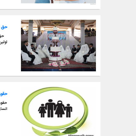
حق ا
اولی
حقوق
انسا