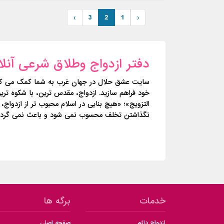
›
3
2
1
‹
دفتر ازدواج وطلاق شرعی آنلا
سایت عشق حلال در جهان غرب به شما کمک می کند تا 
خود فراهم سازید. ازدواج، مقدس ترین، با شکوه ترین 
التزویج»؛ «هیچ بنایى در اسلام محبوب تر از ازدوا
نگذاشتن تخلف محسوب نمی شود و باعث نمی گردد 
خدمات
برگه ها
ازدواج دائم
صفحه اصلی