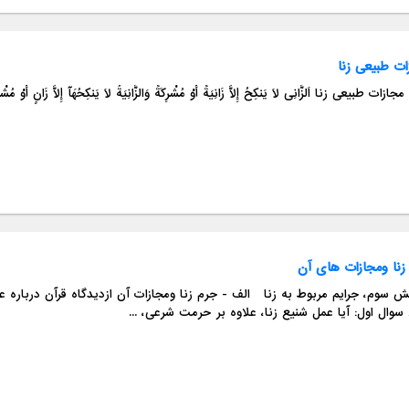
ات طبیعی زنا
ا یَنکِحُ إِلَّا زَانِیَةً أَوْ مُشْرِکَةً وَالزَّانِیَةُ لَا یَنکِحُهَآ إِلَّا زَانٍ أَوْ مُشْرِکٌ وَحُرِّمَ ذَلِکَ عَلَى الْمُؤْمِنِینَ. نور/3 مرد ز...
زنا ومجازات های آن
بخش سوم، جرایم م
مت شرعی، ...