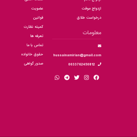
ازدواج موقت
عضویت
درخواست طلاق
قوانین
کمیته نظارت
معلومات
تعرفه ها
تماس با ما
حقوق خانواده
hussainamirian@gmail.com
صدور گواهی
0033762450812