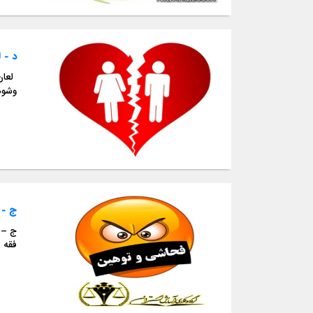
د - 
لعان
وشوه
ج - 
ج – 
فقه 