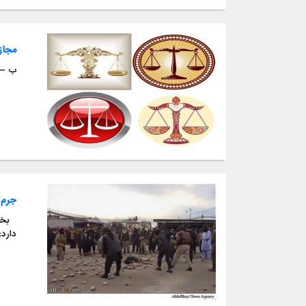
مجاز
ب – مجازات طبیعی زنا اَلزَّانِى لَ
جرم 
دارد: سوال اول: آیا عمل شنیع زنا، علاوه بر حر